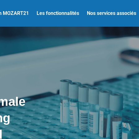
ion MOZART21
Les fonctionnalités
Nos services associés
imale
ng
l