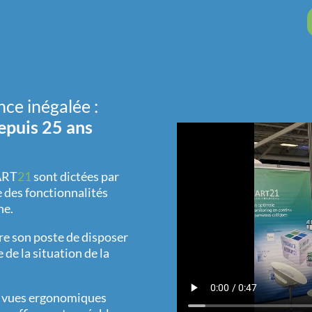
nce inégalée :
epuis 25 ans
ZART
21
sont dictées par
te des fonctionnalités
ne.
dre son poste de disposer
de la situation de la
s vues ergonomiques