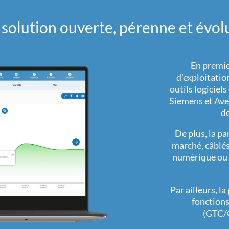
solution ouverte, pérenne et évol
En premier
d’exploitat
outils logiciel
Siemens et Avev
de
De plus, la p
marché, câblés
numérique ou a
Par ailleurs, l
fonctions
(GTC/G