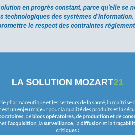
lution en progrès constant, parce qu’elle se n
s technologiques des systèmes d’information,
romettre le respect des contraintes réglement
LA SOLUTION MOZART
21
rie pharmaceutique et les secteurs de la santé, la maîtrise 
est un enjeu majeur pour la qualité des produits et la sécur
boratoires
, de
blocs opératoires
, de
production
et de
cons
met
l’acquisition
, la
surveillance
, la
diffusion
et la
traçabili
critiques :