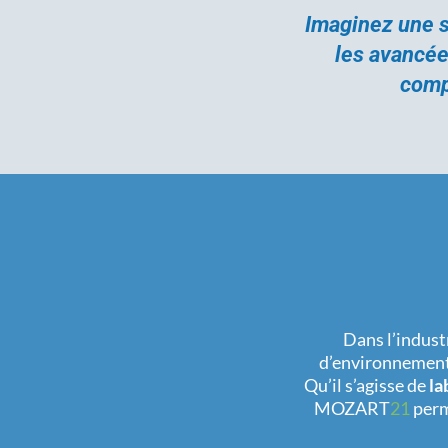
Imaginez une so
les avancée
comp
Dans l’indust
d’environnement 
Qu’il s’agisse de
la
MOZART
21
per