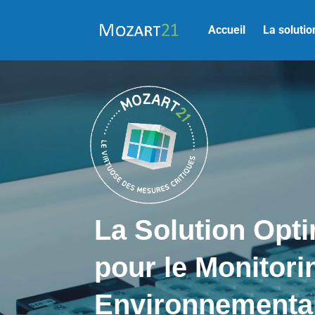
Accueil
La solut
La Solution Opt
pour le
Monitori
Environnementa