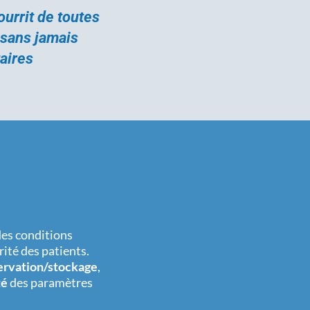
ourrit de toutes
 sans jamais
aires
des conditions
ité des patients.
ervation/stockage
,
té
des paramètres